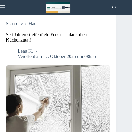
Zum
Inhalt
springen
Startseite
/
Haus
Aktuelles
Keine
Ergebnisse
Haus
Seit Jahren streifenfreie Fenster – dank dieser
Küchenzutat!
Küche
Garten
Lena K.
Veröffent am 17. Oktober 2025 um 08h55