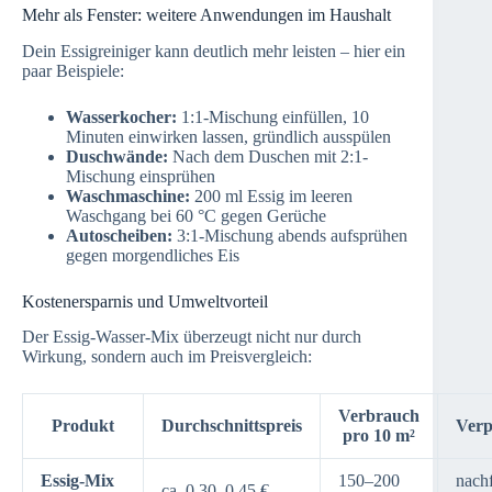
Mehr als Fenster: weitere Anwendungen im Haushalt
Dein Essigreiniger kann deutlich mehr leisten – hier ein
paar Beispiele:
Wasserkocher:
1:1-Mischung einfüllen, 10
Minuten einwirken lassen, gründlich ausspülen
Duschwände:
Nach dem Duschen mit 2:1-
Mischung einsprühen
Waschmaschine:
200 ml Essig im leeren
Waschgang bei 60 °C gegen Gerüche
Autoscheiben:
3:1-Mischung abends aufsprühen
gegen morgendliches Eis
Kostenersparnis und Umweltvorteil
Der Essig-Wasser-Mix überzeugt nicht nur durch
Wirkung, sondern auch im Preisvergleich:
Verbrauch
Produkt
Durchschnittspreis
Ver
pro 10 m²
Essig-Mix
150–200
nachf
ca. 0,30–0,45 €