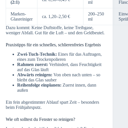
(2:1)
ml
Flas
Marken-
200–250
Einw
ca. 1,20–2,50 €
Glasreiniger
ml
Sprü
Dazu kommt: Keine Duftstoffe, keine Treibgase,
weniger Abfall. Gut für die Luft – und den Geldbeutel.
Praxistipps für ein schnelles, schlierenfreies Ergebnis
Zwei-Tuch-Technik:
Eines für das Auftragen,
eines zum Trockenpolieren
Rahmen zuerst:
Verhindert, dass Feuchtigkeit
auf das Glas läuft
Abwärts reinigen:
Von oben nach unten – so
bleibt das Glas sauber
Reihenfolge einplanen:
Zuerst innen, dann
außen
Ein fein abgestimmter Ablauf spart Zeit – besonders
beim Frühjahrsputz.
Wie oft solltest du Fenster so reinigen?