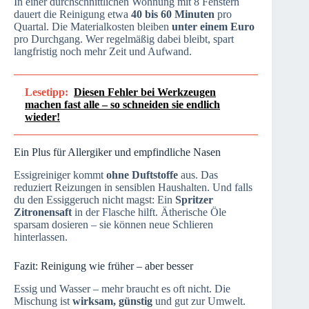
In einer durchschnittlichen Wohnung mit 8 Fenstern
dauert die Reinigung etwa
40 bis 60 Minuten
pro
Quartal. Die Materialkosten bleiben
unter einem Euro
pro Durchgang. Wer regelmäßig dabei bleibt, spart
langfristig noch mehr Zeit und Aufwand.
Lesetipp:
Diesen Fehler bei Werkzeugen
machen fast alle – so schneiden sie endlich
wieder!
Ein Plus für Allergiker und empfindliche Nasen
Essigreiniger kommt
ohne Duftstoffe
aus. Das
reduziert Reizungen in sensiblen Haushalten. Und falls
du den Essiggeruch nicht magst: Ein
Spritzer
Zitronensaft
in der Flasche hilft. Ätherische Öle
sparsam dosieren – sie können neue Schlieren
hinterlassen.
Fazit: Reinigung wie früher – aber besser
Essig und Wasser – mehr braucht es oft nicht. Die
Mischung ist
wirksam, günstig
und gut zur Umwelt.