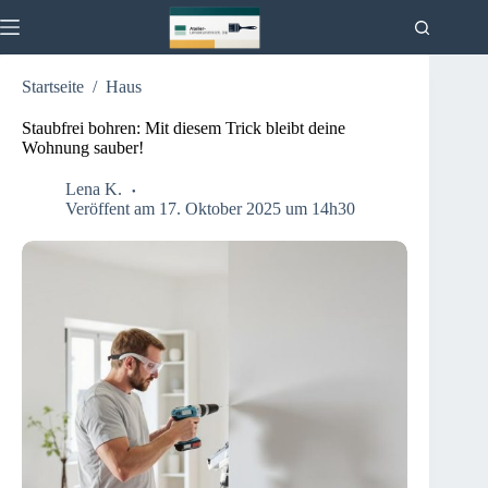
Zum
Inhalt
springen
Startseite
/
Haus
Aktuelles
Keine
Ergebnisse
Haus
Staubfrei bohren: Mit diesem Trick bleibt deine
Wohnung sauber!
Küche
Garten
Lena K.
Veröffent am 17. Oktober 2025 um 14h30