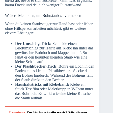
direkt ab, bevor er sich ausbreiten kann. Das Ergebnis:
kaum Dreck und deutlich weniger Putzaufwand!
Weitere Methoden, um Bohrstaub zu vermeiden
Wenn du keinen Staubsauger zur Hand hast oder lieber
ohne Hilfsperson arbeiten möchtest, gibt es weitere
clevere Lösungen:
Der Umschlag-Trick:
Schneide einen
Briefumschlag zur Hälfte auf, klebe ihn unter das
gewünschte Bohrloch und klappe ihn auf. So
fängt er den herunterfallenden Staub wie eine
kleine Schale auf.
Der Plastikbecher-Trick:
Bohre ein Loch in den
Boden eines kleinen Plastikbechers. Stecke dann
den Bohrer hindurch. Während des Bohrens fällt
der Staub direkt in den Becher.
Haushaltstricks mit Klebeband:
Klebe ein
Stück Tesafilm oder Malerkrepp in V-Form unter
das Bohrloch. Es wirkt wie eine kleine Rutsche,
die Staub aufhält.
Lesetipp:
Du läufst ständig nach? Mit diesem